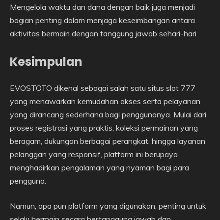
Mengelola waktu dan dana dengan baik juga menjadi
bagian penting dalam menjaga keseimbangan antara
aktivitas bermain dengan tanggung jawab sehari-hari.
Kesimpulan
EVOSTOTO dikenal sebagai salah satu situs slot 777
yang menawarkan kemudahan akses serta pelayanan
yang dirancang sederhana bagi penggunanya. Mulai dari
proses registrasi yang praktis, koleksi permainan yang
beragam, dukungan berbagai perangkat, hingga layanan
pelanggan yang responsif, platform ini berupaya
menghadirkan pengalaman yang nyaman bagi para
pengguna.
Namun, apa pun platform yang digunakan, penting untuk
selalu bermain secara bertanggung jawab dan