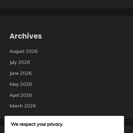
Archives
August 2026
July 2026
June 2026
May 2026
April 2026
March 2026
We respect your privacy