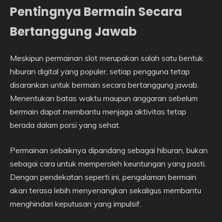
Pentingnya Bermain Secara
Bertanggung Jawab
Meskipun permainan slot merupakan salah satu bentuk
hiburan digital yang populer, setiap pengguna tetap
disarankan untuk bermain secara bertanggung jawab.
Menentukan batas waktu maupun anggaran sebelum
bermain dapat membantu menjaga aktivitas tetap
berada dalam porsi yang sehat.
Permainan sebaiknya dipandang sebagai hiburan, bukan
sebagai cara untuk memperoleh keuntungan yang pasti.
Dengan pendekatan seperti ini, pengalaman bermain
akan terasa lebih menyenangkan sekaligus membantu
menghindari keputusan yang impulsif.