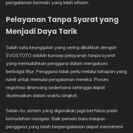
pengalaman bermain yang lebih efisien.
Pelayanan Tanpa Syarat yang
Menjadi Daya Tarik
Salah satu keunggulan yang sering dikaitkan dengan
EVOSTOTO adalah konsep pelayanan tanpa syarat
yang memudahkan pengguna dalam mengakses
berbagai fitur. Pengguna tidak perlu melalui tahapan yang
rumit untuk memulai pengalaman mereka. Proses
registrasi dirancang sederhana sehingga dapat
diselesaikan dalam waktu singkat.
Selain itu, sistem yang digunakan juga berfokus pada
kemudahan navigasi. Baik pemain baru maupun
pengguna yang telah berpengalaman dapat memahami