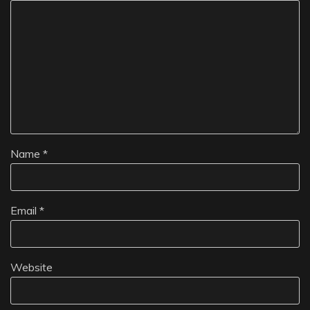
Name
*
Email
*
Website