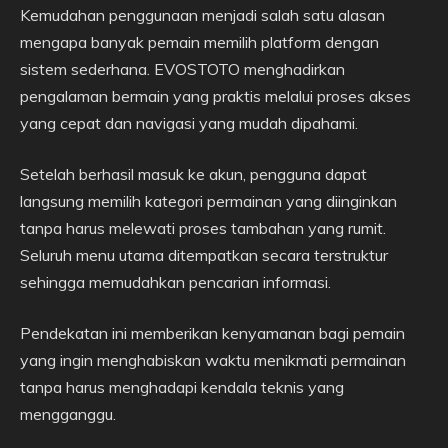
Kemudahan penggunaan menjadi salah satu alasan
mengapa banyak pemain memilih platform dengan
sistem sederhana. EVOSTOTO menghadirkan
pengalaman bermain yang praktis melalui proses akses
yang cepat dan navigasi yang mudah dipahami.
Setelah berhasil masuk ke akun, pengguna dapat
langsung memilih kategori permainan yang diinginkan
tanpa harus melewati proses tambahan yang rumit.
Seluruh menu utama ditempatkan secara terstruktur
sehingga memudahkan pencarian informasi.
Pendekatan ini memberikan kenyamanan bagi pemain
yang ingin menghabiskan waktu menikmati permainan
tanpa harus menghadapi kendala teknis yang
mengganggu.