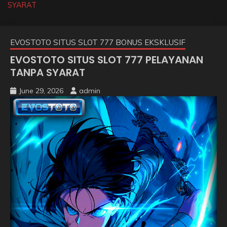
SYARAT
EVOSTOTO SITUS SLOT 777 BONUS EKSKLUSIF
EVOSTOTO SITUS SLOT 777 PELAYANAN
TANPA SYARAT
June 29, 2026
admin