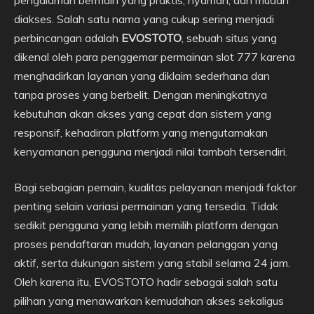
diakses. Salah satu nama yang cukup sering menjadi
perbincangan adalah
EVOSTOTO
, sebuah situs yang
dikenal oleh para penggemar permainan slot 777 karena
menghadirkan layanan yang diklaim sederhana dan
tanpa proses yang berbelit. Dengan meningkatnya
kebutuhan akan akses yang cepat dan sistem yang
responsif, kehadiran platform yang mengutamakan
kenyamanan pengguna menjadi nilai tambah tersendiri.
Bagi sebagian pemain, kualitas pelayanan menjadi faktor
penting selain variasi permainan yang tersedia. Tidak
sedikit pengguna yang lebih memilih platform dengan
proses pendaftaran mudah, layanan pelanggan yang
aktif, serta dukungan sistem yang stabil selama 24 jam.
Oleh karena itu, EVOSTOTO hadir sebagai salah satu
pilihan yang menawarkan kemudahan akses sekaligus