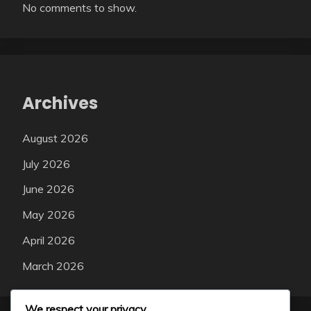
No comments to show.
Archives
August 2026
July 2026
June 2026
May 2026
April 2026
March 2026
We respect your privacy