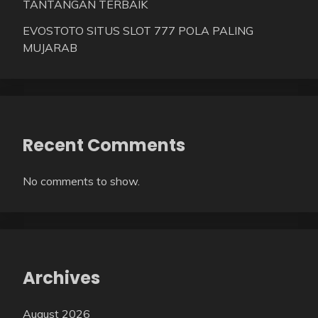
TANTANGAN TERBAIK
EVOSTOTO SITUS SLOT 777 POLA PALING
MUJARAB
Recent Comments
No comments to show.
Archives
August 2026