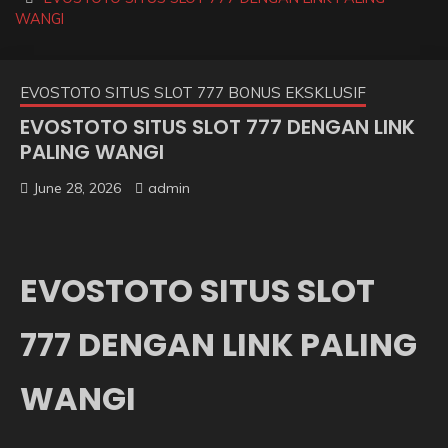
WANGI
EVOSTOTO SITUS SLOT 777 BONUS EKSKLUSIF
EVOSTOTO SITUS SLOT 777 DENGAN LINK
PALING WANGI
June 28, 2026
admin
EVOSTOTO SITUS SLOT
777 DENGAN LINK PALING
WANGI