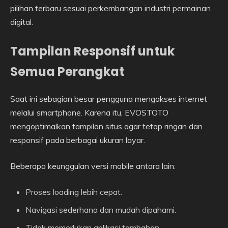
pilihan terbaru sesuai perkembangan industri permainan
digital.
Tampilan Responsif untuk
Semua Perangkat
Saat ini sebagian besar pengguna mengakses internet
melalui smartphone. Karena itu, EVOSTOTO
mengoptimalkan tampilan situs agar tetap ringan dan
responsif pada berbagai ukuran layar.
Beberapa keunggulan versi mobile antara lain:
Proses loading lebih cepat.
Navigasi sederhana dan mudah dipahami.
Tidak memerlukan aplikasi tambahan.