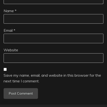
Name
*
Email
*
Website
Save my name, email, and website in this browser for the
next time I comment.