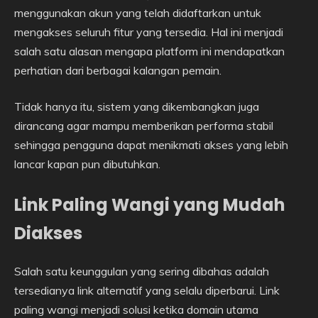
menggunakan akun yang telah didaftarkan untuk
mengakses seluruh fitur yang tersedia. Hal ini menjadi
salah satu alasan mengapa platform ini mendapatkan
perhatian dari berbagai kalangan pemain.
Tidak hanya itu, sistem yang dikembangkan juga
dirancang agar mampu memberikan performa stabil
sehingga pengguna dapat menikmati akses yang lebih
lancar kapan pun dibutuhkan.
Link Paling Wangi yang Mudah
Diakses
Salah satu keunggulan yang sering dibahas adalah
tersedianya link alternatif yang selalu diperbarui. Link
paling wangi menjadi solusi ketika domain utama