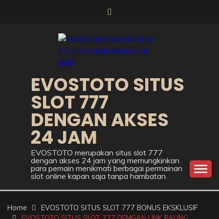
Skip
to
content
EVOSTOTO SITUS
SLOT 777
DENGAN AKSES
24 JAM
EVOSTOTO merupakan situs slot 777
dengan akses 24 jam yang memungkinkan
para pemain menikmati berbagai permainan
slot online kapan saja tanpa hambatan.
Home
EVOSTOTO SITUS SLOT 777 BONUS EKSKLUSIF
EVOSTOTO SITUS SLOT 777 DENGAN LINK PALING