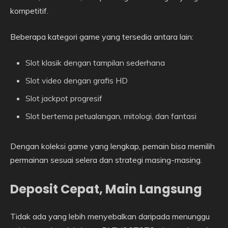
kompetitif.
Beberapa kategori game yang tersedia antara lain:
Slot klasik dengan tampilan sederhana
Slot video dengan grafis HD
Slot jackpot progresif
Slot bertema petualangan, mitologi, dan fantasi
Dengan koleksi game yang lengkap, pemain bisa memilih
permainan sesuai selera dan strategi masing-masing.
Deposit Cepat, Main Langsung
Tidak ada yang lebih menyebalkan daripada menunggu