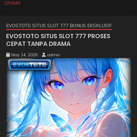
DRAMA
EVOSTOTO SITUS SLOT 777 BONUS EKSKLUSIF
EVOSTOTO SITUS SLOT 777 PROSES
CEPAT TANPA DRAMA
May 14, 2026
admin