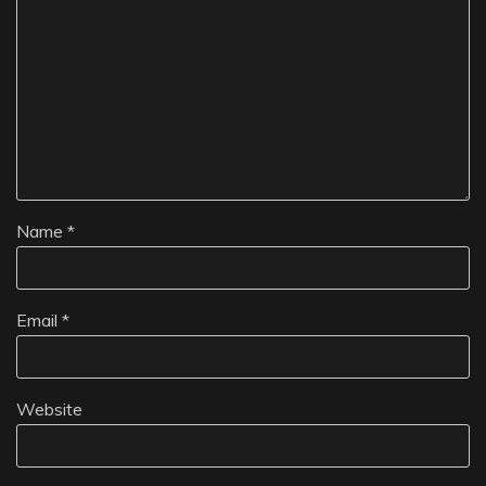
Name
*
Email
*
Website