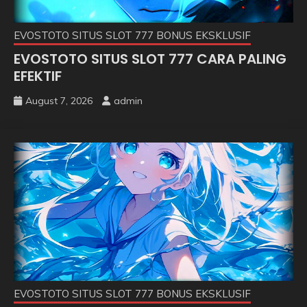
EVOSTOTO SITUS SLOT 777 BONUS EKSKLUSIF
EVOSTOTO SITUS SLOT 777 CARA PALING
EFEKTIF
August 7, 2026
admin
EVOSTOTO SITUS SLOT 777 BONUS EKSKLUSIF