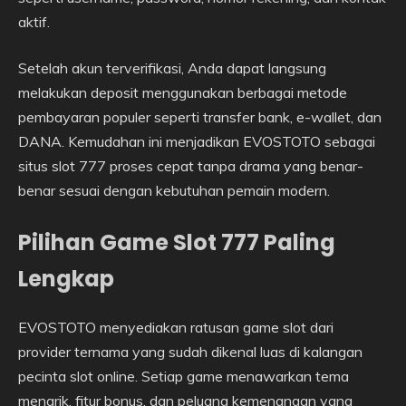
aktif.
Setelah akun terverifikasi, Anda dapat langsung
melakukan deposit menggunakan berbagai metode
pembayaran populer seperti transfer bank, e-wallet, dan
DANA. Kemudahan ini menjadikan EVOSTOTO sebagai
situs slot 777 proses cepat tanpa drama yang benar-
benar sesuai dengan kebutuhan pemain modern.
Pilihan Game Slot 777 Paling
Lengkap
EVOSTOTO menyediakan ratusan game slot dari
provider ternama yang sudah dikenal luas di kalangan
pecinta slot online. Setiap game menawarkan tema
menarik, fitur bonus, dan peluang kemenangan yang