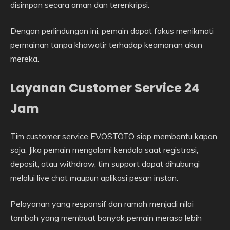
disimpan secara aman dan terenkripsi.
Dengan perlindungan ini, pemain dapat fokus menikmati
permainan tanpa khawatir terhadap keamanan akun
mereka.
Layanan Customer Service 24
Jam
Tim customer service EVOSTOTO siap membantu kapan
saja. Jika pemain mengalami kendala saat registrasi,
deposit, atau withdraw, tim support dapat dihubungi
melalui live chat maupun aplikasi pesan instan.
Pelayanan yang responsif dan ramah menjadi nilai
tambah yang membuat banyak pemain merasa lebih