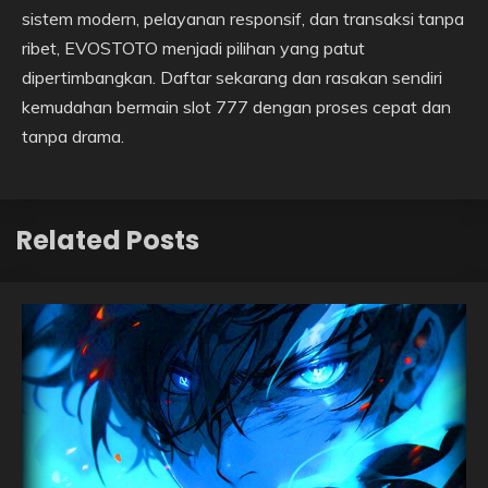
sistem modern, pelayanan responsif, dan transaksi tanpa
ribet, EVOSTOTO menjadi pilihan yang patut
dipertimbangkan. Daftar sekarang dan rasakan sendiri
kemudahan bermain slot 777 dengan proses cepat dan
tanpa drama.
Related Posts