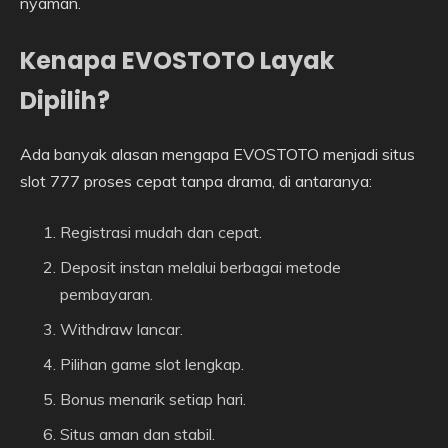
nyaman.
Kenapa EVOSTOTO Layak
Dipilih?
Ada banyak alasan mengapa EVOSTOTO menjadi situs
slot 777 proses cepat tanpa drama, di antaranya:
Registrasi mudah dan cepat.
Deposit instan melalui berbagai metode
pembayaran.
Withdraw lancar.
Pilihan game slot lengkap.
Bonus menarik setiap hari.
Situs aman dan stabil.