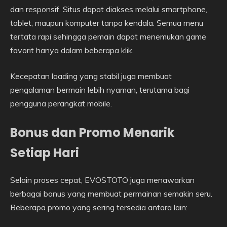
dan responsif. Situs dapat diakses melalui smartphone,
tablet, maupun komputer tanpa kendala. Semua menu
tertata rapi sehingga pemain dapat menemukan game
favorit hanya dalam beberapa klik.
Kecepatan loading yang stabil juga membuat
pengalaman bermain lebih nyaman, terutama bagi
pengguna perangkat mobile.
Bonus dan Promo Menarik
Setiap Hari
Selain proses cepat, EVOSTOTO juga menawarkan
berbagai bonus yang membuat permainan semakin seru.
Beberapa promo yang sering tersedia antara lain: