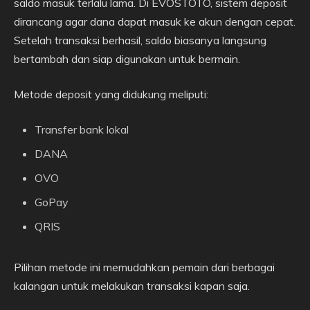
saldo masuk terlalu lama. Di EVOSTOTO, sistem deposit
dirancang agar dana dapat masuk ke akun dengan cepat.
Setelah transaksi berhasil, saldo biasanya langsung
bertambah dan siap digunakan untuk bermain.
Metode deposit yang didukung meliputi:
Transfer bank lokal
DANA
OVO
GoPay
QRIS
Pilihan metode ini memudahkan pemain dari berbagai
kalangan untuk melakukan transaksi kapan saja.