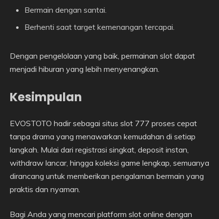
Bermain dengan santai.
Berhenti saat target kemenangan tercapai.
Dengan pengelolaan yang baik, permainan slot dapat
menjadi hiburan yang lebih menyenangkan.
Kesimpulan
EVOSTOTO hadir sebagai situs slot 777 proses cepat
tanpa drama yang menawarkan kemudahan di setiap
langkah. Mulai dari registrasi singkat, deposit instan,
withdraw lancar, hingga koleksi game lengkap, semuanya
dirancang untuk memberikan pengalaman bermain yang
praktis dan nyaman.
Bagi Anda yang mencari platform slot online dengan