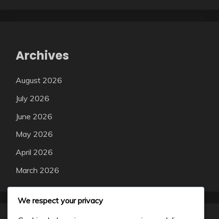
Archives
August 2026
July 2026
June 2026
May 2026
April 2026
March 2026
We respect your privacy