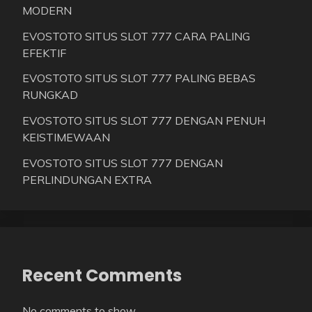
MODERN
EVOSTOTO SITUS SLOT 777 CARA PALING
EFEKTIF
EVOSTOTO SITUS SLOT 777 PALING BEBAS
RUNGKAD
EVOSTOTO SITUS SLOT 777 DENGAN PENUH
KEISTIMEWAAN
EVOSTOTO SITUS SLOT 777 DENGAN
PERLINDUNGAN EXTRA
Recent Comments
No comments to show.