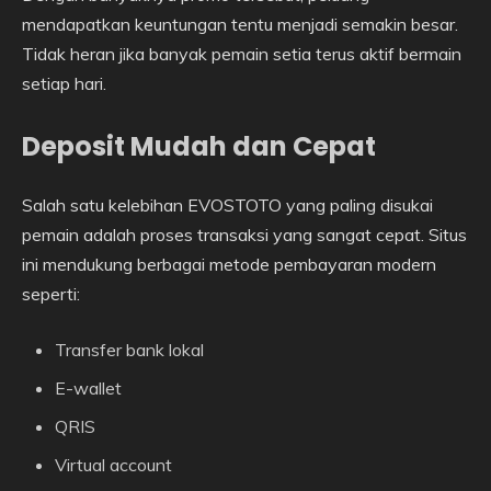
mendapatkan keuntungan tentu menjadi semakin besar.
Tidak heran jika banyak pemain setia terus aktif bermain
setiap hari.
Deposit Mudah dan Cepat
Salah satu kelebihan EVOSTOTO yang paling disukai
pemain adalah proses transaksi yang sangat cepat. Situs
ini mendukung berbagai metode pembayaran modern
seperti:
Transfer bank lokal
E-wallet
QRIS
Virtual account