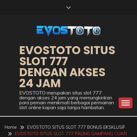
Skip
to
content
EVOSTOTO SITUS
SLOT 777
DENGAN AKSES
24 JAM
EVOSTOTO merupakan situs slot 777
dengan akses 24 jam yang memungkinkan
para pemain menikmati berbagai permainan
slot online kapan saja tanpa hambatan.
Home
EVOSTOTO SITUS SLOT 777 BONUS EKSKLUSIF
EVOSTOTO SITUS SLOT 777 PALING GAMPANG CUAN