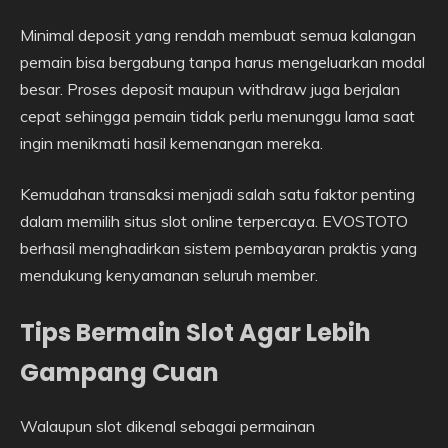
Minimal deposit yang rendah membuat semua kalangan
pemain bisa bergabung tanpa harus mengeluarkan modal
besar. Proses deposit maupun withdraw juga berjalan
cepat sehingga pemain tidak perlu menunggu lama saat
ingin menikmati hasil kemenangan mereka.
Kemudahan transaksi menjadi salah satu faktor penting
dalam memilih situs slot online terpercaya. EVOSTOTO
berhasil menghadirkan sistem pembayaran praktis yang
mendukung kenyamanan seluruh member.
Tips Bermain Slot Agar Lebih
Gampang Cuan
Walaupun slot dikenal sebagai permainan