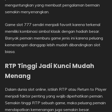
menguntungkan yang membuat pengalaman bermain
semakin menyenangkan.
Game slot 777 sendiri menjadi favorit karena terkenal
memiliki kombinasi simbol klasik dengan hadiah besar.
Banyak pemain memburu game jenis ini karena peluang
kemenangan dianggap lebih mudah dibandingkan slot
biasa.
RTP Tinggi Jadi Kunci Mudah
Menang
Dalam dunia slot online, istilah RTP atau Return to Player
menjadi faktor penting yang wajib diperhatikan pemain.
Semakin tinggi RTP sebuah game, maka peluang pemain
mendapatkan kemenangan juga semakin besar.