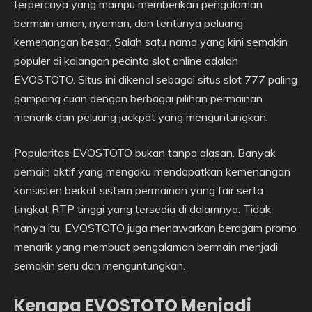
terpercaya yang mampu memberikan pengalaman
bermain aman, nyaman, dan tentunya peluang
kemenangan besar. Salah satu nama yang kini semakin
populer di kalangan pecinta slot online adalah
EVOSTOTO. Situs ini dikenal sebagai situs slot 777 paling
gampang cuan dengan berbagai pilihan permainan
menarik dan peluang jackpot yang menguntungkan.
Popularitas EVOSTOTO bukan tanpa alasan. Banyak
pemain aktif yang mengaku mendapatkan kemenangan
konsisten berkat sistem permainan yang fair serta
tingkat RTP tinggi yang tersedia di dalamnya. Tidak
hanya itu, EVOSTOTO juga menawarkan beragam promo
menarik yang membuat pengalaman bermain menjadi
semakin seru dan menguntungkan.
Kenapa EVOSTOTO Menjadi