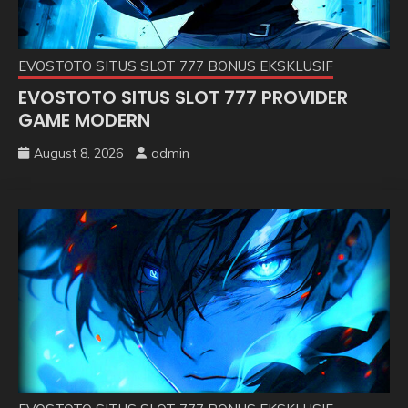
EVOSTOTO SITUS SLOT 777 BONUS EKSKLUSIF
EVOSTOTO SITUS SLOT 777 PROVIDER
GAME MODERN
August 8, 2026
admin