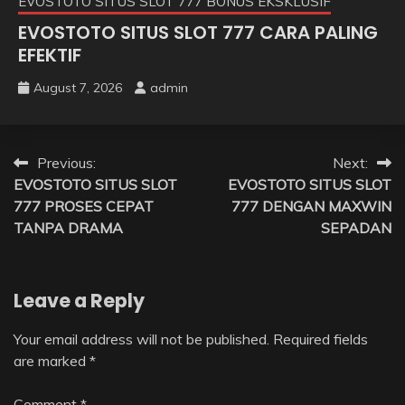
EVOSTOTO SITUS SLOT 777 BONUS EKSKLUSIF
EVOSTOTO SITUS SLOT 777 CARA PALING
EFEKTIF
August 7, 2026
admin
Post
Previous:
Next:
EVOSTOTO SITUS SLOT
EVOSTOTO SITUS SLOT
navigation
777 PROSES CEPAT
777 DENGAN MAXWIN
TANPA DRAMA
SEPADAN
Leave a Reply
Your email address will not be published.
Required fields
are marked
*
Comment
*