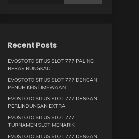
Recent Posts
EVOSTOTO SITUS SLOT 777 PALING
BEBAS RUNGKAD
EVOSTOTO SITUS SLOT 777 DENGAN
PENUH KEISTIMEWAAN
EVOSTOTO SITUS SLOT 777 DENGAN
PERLINDUNGAN EXTRA
EVOSTOTO SITUS SLOT 777
TURNAMEN SLOT MENARIK
EVOSTOTO SITUS SLOT 777 DENGAN