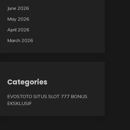
June 2026
May 2026
April 2026
March 2026
Categories
EVOSTOTO SITUS SLOT 777 BONUS
EKSKLUSIF