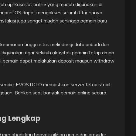
 aplikasi slot online yang mudah digunakan di
aupun iOS dapat mengakses seluruh fitur hanya
 instalasi juga sangat mudah sehingga pemain baru
eamanan tinggi untuk melindungi data pribadi dan
n digunakan agar seluruh aktivitas pemain tetap aman
ni, pemain dapat melakukan deposit maupun withdraw
rsendiri. EVOSTOTO memastikan server tetap stabil
ngguan. Bahkan saat banyak pemain online secara
ing Lengkap
 menghadirkan banyak pilihan game dari provider