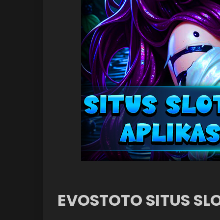
EVOSTOTO SITUS SLO