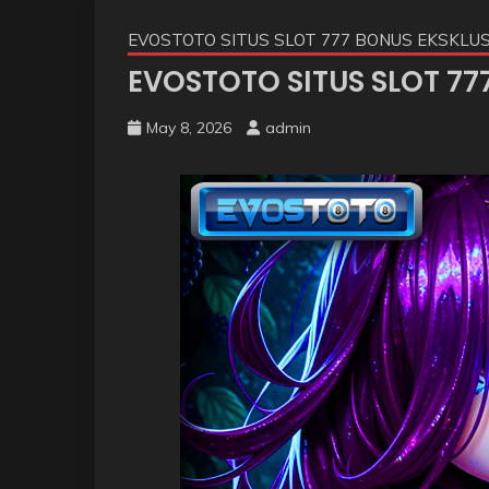
EVOSTOTO SITUS SLOT 777 BONUS EKSKLUS
EVOSTOTO SITUS SLOT 77
May 8, 2026
admin