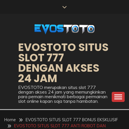
Skip
to
content
EVOSTOTO SITUS
SLOT 777
DENGAN AKSES
24 JAM
EVOSTOTO merupakan situs slot 777
dengan akses 24 jam yang memungkinkan
para pemain menikmati berbagai permainan
slot online kapan saja tanpa hambatan.
Home
EVOSTOTO SITUS SLOT 777 BONUS EKSKLUSIF
EVOSTOTO SITUS SLOT 777 ANTI ROBOT DAN