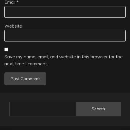
Email
*
Website
Save my name, email, and website in this browser for the
next time I comment.
Search