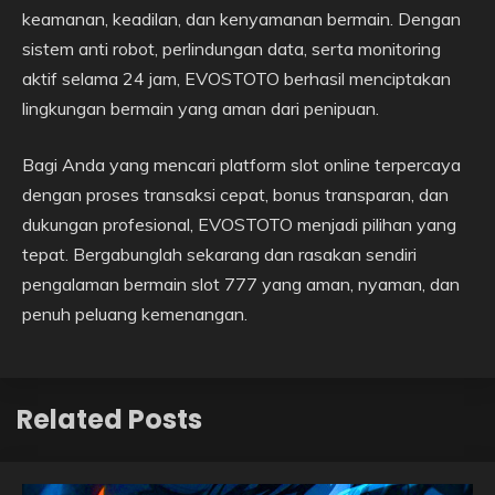
keamanan, keadilan, dan kenyamanan bermain. Dengan
sistem anti robot, perlindungan data, serta monitoring
aktif selama 24 jam, EVOSTOTO berhasil menciptakan
lingkungan bermain yang aman dari penipuan.
Bagi Anda yang mencari platform slot online terpercaya
dengan proses transaksi cepat, bonus transparan, dan
dukungan profesional, EVOSTOTO menjadi pilihan yang
tepat. Bergabunglah sekarang dan rasakan sendiri
pengalaman bermain slot 777 yang aman, nyaman, dan
penuh peluang kemenangan.
Related Posts