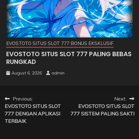
EVOSTOTO SITUS SLOT 777 BONUS EKSKLUSIF
EVOSTOTO SITUS SLOT 777 PALING BEBAS
RUNGKAD
August 6, 2026
admin
Post
Previous:
Next:
EVOSTOTO SITUS SLOT
EVOSTOTO SITUS SLOT
navigation
777 DENGAN APLIKASI
777 SISTEM PALING SAKTI
TERBAIK