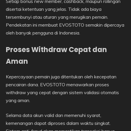
Setiap bonus new member, cashback, maupun rollingan
disertai ketentuan yang jelas. Tidak ada biaya
tersembunyi atau aturan yang merugikan pemain.
Pendekatan ini membuat EVOSTOTO semakin dipercaya
oleh banyak pengguna di Indonesia.
Proses Withdraw Cepat dan
Aman
Kepercayaan pemain juga ditentukan oleh kecepatan
pencairan dana. EVOSTOTO menawarkan proses
withdraw yang cepat dengan sistem validasi otomatis
yang aman.
Selama data akun valid dan memenuhi syarat,
kemenangan dapat diproses dalam waktu singkat.