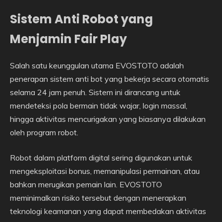
Sistem Anti Robot yang
Menjamin Fair Play
Salah satu keunggulan utama EVOSTOTO adalah
penerapan sistem anti bot yang bekerja secara otomatis
selama 24 jam penuh. Sistem ini dirancang untuk
mendeteksi pola bermain tidak wajar, login massal,
hingga aktivitas mencurigakan yang biasanya dilakukan
oleh program robot.
Robot dalam platform digital sering digunakan untuk
mengeksploitasi bonus, memanipulasi permainan, atau
bahkan merugikan pemain lain. EVOSTOTO
meminimalkan risiko tersebut dengan menerapkan
teknologi keamanan yang dapat membedakan aktivitas