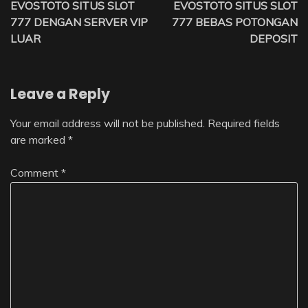
EVOSTOTO SITUS SLOT
EVOSTOTO SITUS SLOT
navigation
777 DENGAN SERVER VIP
777 BEBAS POTONGAN
LUAR
DEPOSIT
Leave a Reply
Your email address will not be published.
Required fields
are marked
*
Comment
*