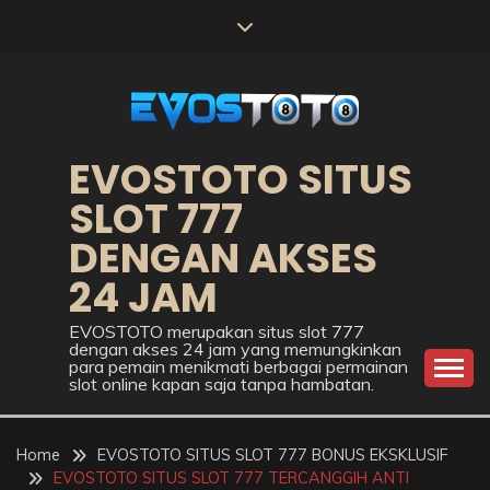
Skip
to
content
EVOSTOTO SITUS
SLOT 777
DENGAN AKSES
24 JAM
EVOSTOTO merupakan situs slot 777
dengan akses 24 jam yang memungkinkan
para pemain menikmati berbagai permainan
slot online kapan saja tanpa hambatan.
Home
EVOSTOTO SITUS SLOT 777 BONUS EKSKLUSIF
EVOSTOTO SITUS SLOT 777 TERCANGGIH ANTI