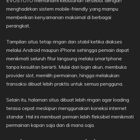
EVOSTOTO memahami kebutuhan tersebut dengan
menghadirkan sistem mobile-friendly yang mampu
memberikan kenyamanan maksimal di berbagai
perangkat.
Tampilan situs tetap ringan dan stabil ketika diakses
melalui Android maupun iPhone sehingga pemain dapat
menikmati seluruh fitur langsung melalui smartphone
tanpa kesulitan berarti. Mulai dari login akun, membuka
provider slot, memilih permainan, hingga melakukan
transaksi dibuat lebih praktis untuk semua pengguna.
Selain itu, halaman situs dibuat lebih ringan agar loading
terasa cepat meskipun menggunakan koneksi internet
standar. Hal ini membuat pemain lebih fleksibel menikmati
permainan kapan saja dan di mana saja.