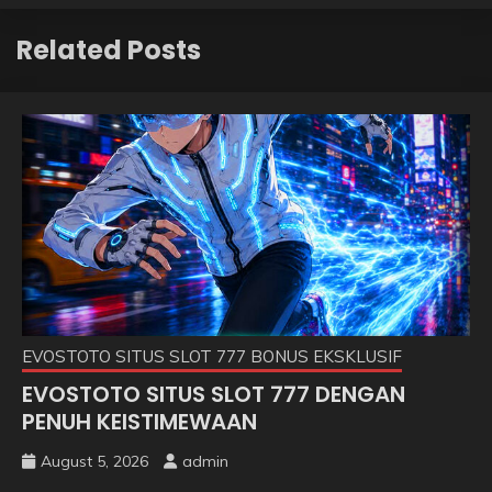
Related Posts
EVOSTOTO SITUS SLOT 777 BONUS EKSKLUSIF
EVOSTOTO SITUS SLOT 777 DENGAN
PENUH KEISTIMEWAAN
August 5, 2026
admin