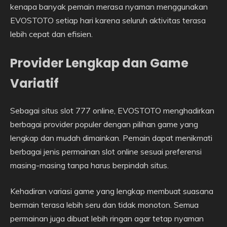
kenapa banyak pemain merasa nyaman menggunakan
EVOSTOTO setiap hari karena seluruh aktivitas terasa
lebih cepat dan efisien.
Provider Lengkap dan Game
Variatif
Sebagai situs slot 777 online, EVOSTOTO menghadirkan
berbagai provider populer dengan pilihan game yang
lengkap dan mudah dimainkan. Pemain dapat menikmati
berbagai jenis permainan slot online sesuai preferensi
masing-masing tanpa harus berpindah situs.
Kehadiran variasi game yang lengkap membuat suasana
bermain terasa lebih seru dan tidak monoton. Semua
permainan juga dibuat lebih ringan agar tetap nyaman