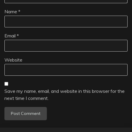
Name
*
Email
*
Website
Save my name, email, and website in this browser for the
next time I comment.