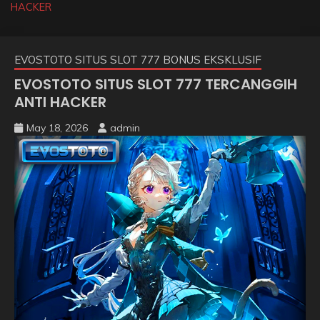
HACKER
EVOSTOTO SITUS SLOT 777 BONUS EKSKLUSIF
EVOSTOTO SITUS SLOT 777 TERCANGGIH
ANTI HACKER
May 18, 2026
admin