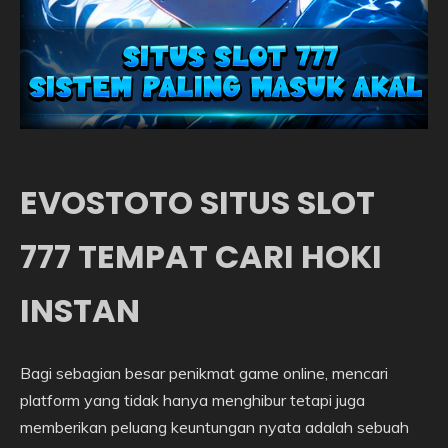
EVOSTOTO SITUS SLOT
777 TEMPAT CARI HOKI
INSTAN
Bagi sebagian besar penikmat game online, mencari
platform yang tidak hanya menghibur tetapi juga
memberikan peluang keuntungan nyata adalah sebuah