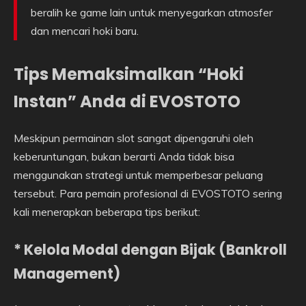
beralih ke game lain untuk menyegarkan atmosfer
dan mencari hoki baru.
Tips Memaksimalkan “Hoki
Instan” Anda di EVOSTOTO
Meskipun permainan slot sangat dipengaruhi oleh
keberuntungan, bukan berarti Anda tidak bisa
menggunakan strategi untuk memperbesar peluang
tersebut. Para pemain profesional di EVOSTOTO sering
kali menerapkan beberapa tips berikut:
* Kelola Modal dengan Bijak (Bankroll
Management)