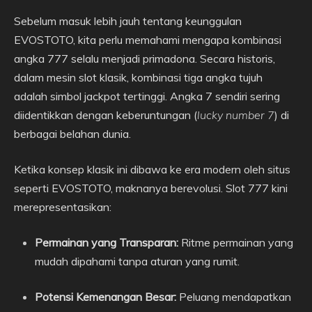
Sebelum masuk lebih jauh tentang keunggulan
EVOSTOTO, kita perlu memahami mengapa kombinasi
angka 777 selalu menjadi primadona. Secara historis,
dalam mesin slot klasik, kombinasi tiga angka tujuh
adalah simbol jackpot tertinggi. Angka 7 sendiri sering
diidentikkan dengan keberuntungan (
lucky number 7
) di
berbagai belahan dunia.
Ketika konsep klasik ini dibawa ke era modern oleh situs
seperti EVOSTOTO, maknanya berevolusi. Slot 777 kini
merepresentasikan:
Permainan yang Transparan:
Ritme permainan yang
mudah dipahami tanpa aturan yang rumit.
Potensi Kemenangan Besar:
Peluang mendapatkan