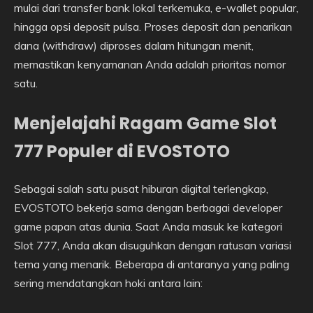
mulai dari transfer bank lokal terkemuka, e-wallet popular,
hingga opsi deposit pulsa. Proses deposit dan penarikan
dana (withdraw) diproses dalam hitungan menit,
memastikan kenyamanan Anda adalah prioritas nomor
satu.
Menjelajahi Ragam Game Slot
777 Populer di EVOSTOTO
Sebagai salah satu pusat hiburan digital terlengkap,
EVOSTOTO bekerja sama dengan berbagai developer
game papan atas dunia. Saat Anda masuk ke kategori
Slot 777, Anda akan disuguhkan dengan ratusan variasi
tema yang menarik. Beberapa di antaranya yang paling
sering mendatangkan hoki antara lain: