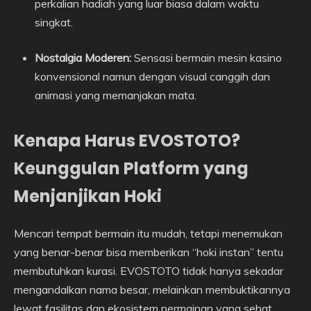
perkalian hadiah yang luar biasa dalam waktu
singkat.
Nostalgia Moderen:
Sensasi bermain mesin kasino
konvensional namun dengan visual canggih dan
animasi yang memanjakan mata.
Kenapa Harus EVOSTOTO?
Keunggulan Platform yang
Menjanjikan Hoki
Mencari tempat bermain itu mudah, tetapi menemukan
yang benar-benar bisa memberikan “hoki instan” tentu
membutuhkan kurasi. EVOSTOTO tidak hanya sekadar
mengandalkan nama besar, melainkan membuktikannya
lewat fasilitas dan ekosistem permainan yang sehat.