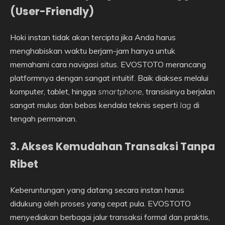
(User-Friendly)
Hoki instan tidak akan tercipta jika Anda harus
menghabiskan waktu berjam-jam hanya untuk
memahami cara navigasi situs. EVOSTOTO merancang
platformnya dengan sangat intuitif. Baik diakses melalui
komputer, tablet, hingga
smartphone
, transisinya berjalan
sangat mulus dan bebas kendala teknis seperti
lag
di
tengah permainan.
3. Akses Kemudahan Transaksi Tanpa
Ribet
Keberuntungan yang datang secara instan harus
didukung oleh proses yang cepat pula. EVOSTOTO
menyediakan berbagai jalur transaksi formal dan praktis,