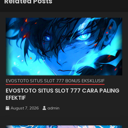
Related Posts
EVOSTOTO SITUS SLOT 777 BONUS EKSKLUSIF
EVOSTOTO SITUS SLOT 777 CARA PALING
EFEKTIF
August 7, 2026
admin