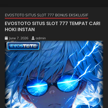
EVOSTOTO SITUS SLOT 777 BONUS EKSKLUSIF
EVOSTOTO SITUS SLOT 777 TEMPAT CARI
HOKI INSTAN
June 7, 2026
admin