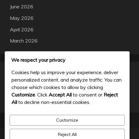
June 2026
May 2026
April 2026
March 2026
We respect your privacy
Cookies help us improve your experience, deliver
personalized content, and analyze traffic. You can
Categories
choose which cookies to allow by clicking
Customize
. Click
Accept All
to consent or
Reject
EVOSTOTO SITUS SLOT 777 BONUS EKSKLUSIF
All
to decline non-essential cookies.
Customize
Reject All