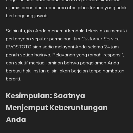
dijamin aman dari kebocoran atau pihak ketiga yang tidak
bertanggung jawab.
Selain itu, jika Anda menemui kendala teknis atau memiliki
pertanyaan seputar permainan, tim
Customer Service
EVOSTOTO siap sedia melayani Anda selama 24 jam
penuh setiap harinya. Pelayanan yang ramah, responsif,
dan solutif menjadi jaminan bahwa pengalaman Anda
berburu hoki instan di sini akan berjalan tanpa hambatan
berarti.
Kesimpulan: Saatnya
Menjemput Keberuntungan
Anda