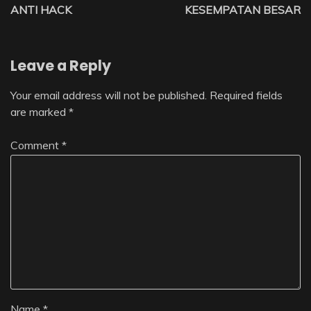
ANTI HACK
KESEMPATAN BESAR
Leave a Reply
Your email address will not be published.
Required fields
are marked
*
Comment
*
Name
*