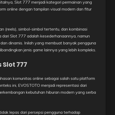
italnya, Slot 777 menjadi kategori permainan yang
rm online dengan tampilan visual modern dan fitur
n (reels), simbol-simbol tertentu, dan kombinasi
a dari Slot 777 adalah kesederhanaannya, namun
 dan dinamis. Inilah yang membuat banyak pengguna
ibandingkan jenis game lainnya yang lebih kompleks.
 Slot 777
an komunitas online sebagai salah satu platform
onteks ini, EVOSTOTO menjadi representasi dari
 perkembangan kebutuhan hiburan modern yang serba
idak lepas dari persepsi pengguna terhadap