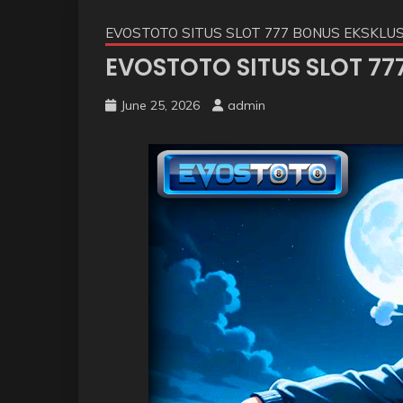
EVOSTOTO SITUS SLOT 777 BONUS EKSKLUS
EVOSTOTO SITUS SLOT 77
June 25, 2026
admin