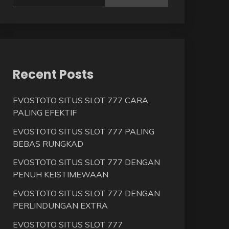
Recent Posts
EVOSTOTO SITUS SLOT 777 CARA
PALING EFEKTIF
EVOSTOTO SITUS SLOT 777 PALING
BEBAS RUNGKAD
EVOSTOTO SITUS SLOT 777 DENGAN
PENUH KEISTIMEWAAN
EVOSTOTO SITUS SLOT 777 DENGAN
PERLINDUNGAN EXTRA
EVOSTOTO SITUS SLOT 777