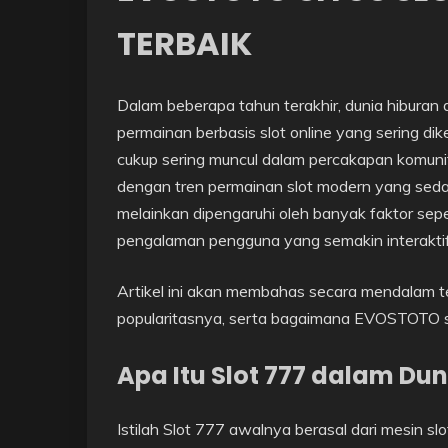
TERBAIK
Dalam beberapa tahun terakhir, dunia hiburan
permainan berbasis slot online yang sering dik
cukup sering muncul dalam percakapan komun
dengan tren permainan slot modern yang sedang 
melainkan dipengaruhi oleh banyak faktor sep
pengalaman pengguna yang semakin interaktif
Artikel ini akan membahas secara mendalam te
popularitasnya, serta bagaimana EVOSTOTO se
Apa Itu Slot 777 dalam Dun
Istilah Slot 777 awalnya berasal dari mesin sl