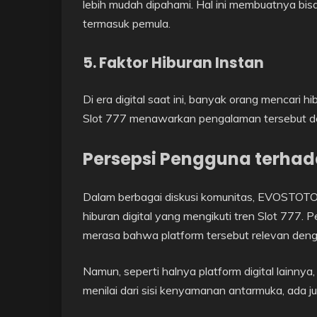
lebih mudah dipahami. Hal ini membuatnya bis
termasuk pemula.
5. Faktor Hiburan Instan
Di era digital saat ini, banyak orang mencari
Slot 777 menawarkan pengalaman tersebut de
Persepsi Pengguna terha
Dalam berbagai diskusi komunitas, EVOSTOTO 
hiburan digital yang mengikuti tren Slot 777.
merasa bahwa platform tersebut relevan deng
Namun, seperti halnya platform digital lainny
menilai dari sisi kenyamanan antarmuka, ada jug