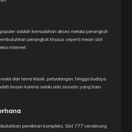
 populer adalah kemudahan akses melalui perangkat
membutuhkan perangkat khusus seperti mesin slot
ksi internet.
mulai dari tema klasik, petualangan, hingga budaya
mudah bosan karena selalu ada sesuatu yang baru
derhana
butuhkan pemikiran kompleks, Slot 777 cenderung