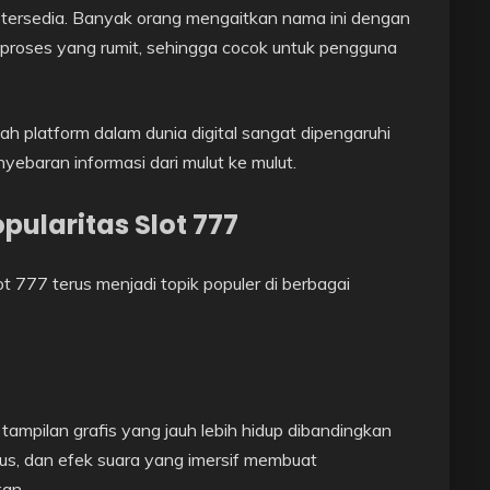
ersedia. Banyak orang mengaitkan nama ini dengan
 proses yang rumit, sehingga cocok untuk pengguna
h platform dalam dunia digital sangat dipengaruhi
nyebaran informasi dari mulut ke mulut.
ularitas Slot 777
777 terus menjadi topik populer di berbagai
ampilan grafis yang jauh lebih hidup dibandingkan
lus, dan efek suara yang imersif membuat
an.