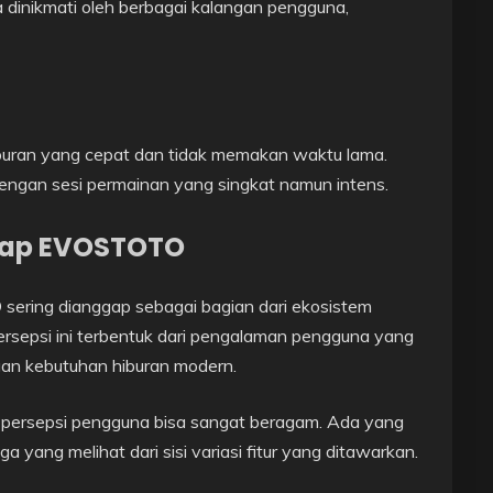
a dinikmati oleh berbagai kalangan pengguna,
 hiburan yang cepat dan tidak memakan waktu lama.
ngan sesi permainan yang singkat namun intens.
dap EVOSTOTO
sering dianggap sebagai bagian dari ekosistem
 Persepsi ini terbentuk dari pengalaman pengguna yang
an kebutuhan hiburan modern.
a, persepsi pengguna bisa sangat beragam. Ada yang
a yang melihat dari sisi variasi fitur yang ditawarkan.