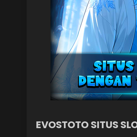
EVOSTOTO SITUS SL