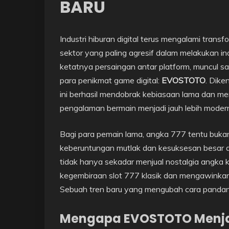
BARU
Industri hiburan digital terus mengalami transf
sektor yang paling agresif dalam melakukan ino
ketatnya persaingan antar platform, muncul s
para penikmat game digital:
EVOSTOTO
. Dike
ini berhasil mendobrak kebiasaan lama dan m
pengalaman bermain menjadi jauh lebih modern,
Bagi para pemain lama, angka 777 tentu bukan h
keberuntungan mutlak dan kesuksesan besar
tidak hanya sekadar menjual nostalgia angka 
kegembiraan slot 777 klasik dan mengawinkan
Sebuah tren baru yang mengubah cara pandang 
Mengapa EVOSTOTO Menjadi