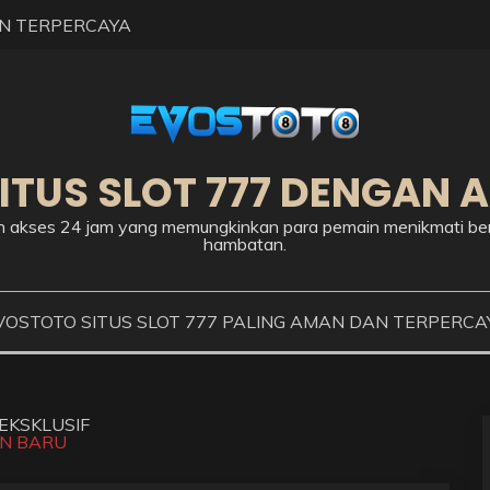
AN TERPERCAYA
ITUS SLOT 777 DENGAN A
akses 24 jam yang memungkinkan para pemain menikmati berba
hambatan.
VOSTOTO SITUS SLOT 777 PALING AMAN DAN TERPERCA
EKSKLUSIF
EN BARU