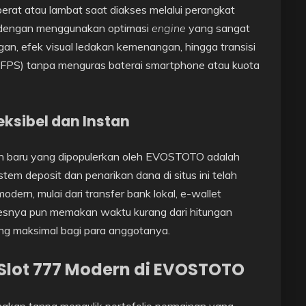
 berat atau lambat saat diakses melalui perangkat
 dengan menggunakan optimasi
engine
yang sangat
an, efek visual ledakan kemenangan, hingga transisi
 FPS) tanpa menguras baterai smartphone atau kuota
eksibel dan Instan
ren baru yang dipopulerkan oleh EVOSTOTO adalah
stem deposit dan penarikan dana di situs ini telah
odern, mulai dari transfer bank lokal, e-wallet
osesnya pun memakan waktu kurang dari hitungan
g maksimal bagi para anggotanya.
 Slot 777 Modern di EVOSTOTO