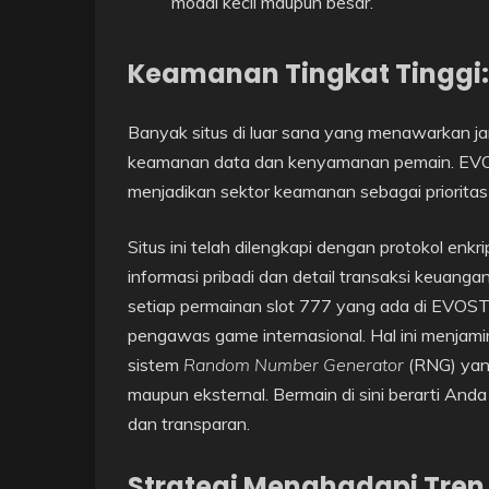
modal kecil maupun besar.
Keamanan Tingkat Tinggi:
Banyak situs di luar sana yang menawarkan jan
keamanan data dan kenyamanan pemain. EV
menjadikan sektor keamanan sebagai prioritas
Situs ini telah dilengkapi dengan protokol en
informasi pribadi dan detail transaksi keuangan
setiap permainan slot 777 yang ada di EVOSTOT
pengawas game internasional. Hal ini menjam
sistem
Random Number Generator
(RNG) yang
maupun eksternal. Bermain di sini berarti 
dan transparan.
Strategi Menghadapi Tren