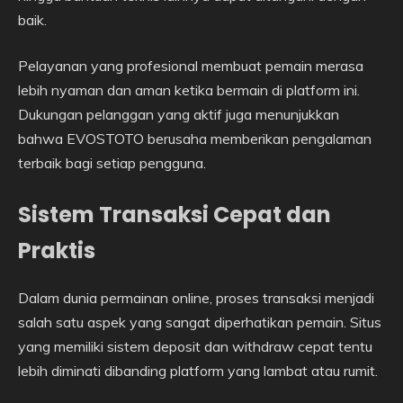
baik.
Pelayanan yang profesional membuat pemain merasa
lebih nyaman dan aman ketika bermain di platform ini.
Dukungan pelanggan yang aktif juga menunjukkan
bahwa EVOSTOTO berusaha memberikan pengalaman
terbaik bagi setiap pengguna.
Sistem Transaksi Cepat dan
Praktis
Dalam dunia permainan online, proses transaksi menjadi
salah satu aspek yang sangat diperhatikan pemain. Situs
yang memiliki sistem deposit dan withdraw cepat tentu
lebih diminati dibanding platform yang lambat atau rumit.