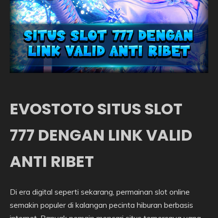
EVOSTOTO SITUS SLOT
777 DENGAN LINK VALID
ANTI RIBET
Di era digital seperti sekarang, permainan slot online
semakin populer di kalangan pecinta hiburan berbasis
internet. Banyak pemain mencari situs terpercaya yang