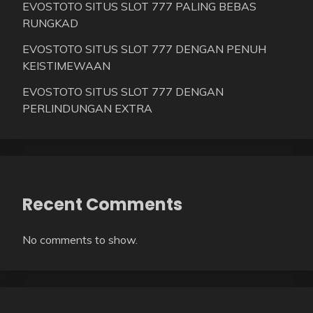
EVOSTOTO SITUS SLOT 777 PALING BEBAS
RUNGKAD
EVOSTOTO SITUS SLOT 777 DENGAN PENUH
KEISTIMEWAAN
EVOSTOTO SITUS SLOT 777 DENGAN
PERLINDUNGAN EXTRA
Recent Comments
No comments to show.