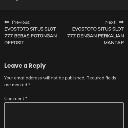
Post
Previous:
Next:
EVOSTOTO SITUS SLOT
EVOSTOTO SITUS SLOT
navigation
777 BEBAS POTONGAN
777 DENGAN PERKALIAN
DEPOSIT
MANTAP
Leave a Reply
Your email address will not be published.
Required fields
are marked
*
Comment
*