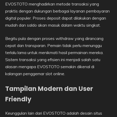
EVOSTOTO menghadirkan metode transaksi yang
praktis dengan dukungan berbagai layanan pembayaran
digital populer. Proses deposit dapat dilakukan dengan
mudah dan saldo akan masuk dalam waktu singkat.
Begitu pula dengan proses withdraw yang dirancang
cepat dan transparan. Pemain tidak perlu menunggu
terlalu lama untuk menikmati hasil permainan mereka.
Sistem transaksi yang efisien ini menjadi salah satu
alasan mengapa EVOSTOTO semakin dikenal di
kalangan penggemar slot online.
Tampilan Modern dan User
Friendly
Keunggulan lain dari EVOSTOTO adalah desain situs