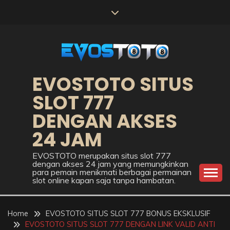
Skip
to
content
EVOSTOTO SITUS
SLOT 777
DENGAN AKSES
24 JAM
EVOSTOTO merupakan situs slot 777
dengan akses 24 jam yang memungkinkan
para pemain menikmati berbagai permainan
slot online kapan saja tanpa hambatan.
Home
EVOSTOTO SITUS SLOT 777 BONUS EKSKLUSIF
EVOSTOTO SITUS SLOT 777 DENGAN LINK VALID ANTI