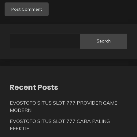
Search
Recent Posts
EVOSTOTO SITUS SLOT 777 PROVIDER GAME
MODERN
EVOSTOTO SITUS SLOT 777 CARA PALING
EFEKTIF