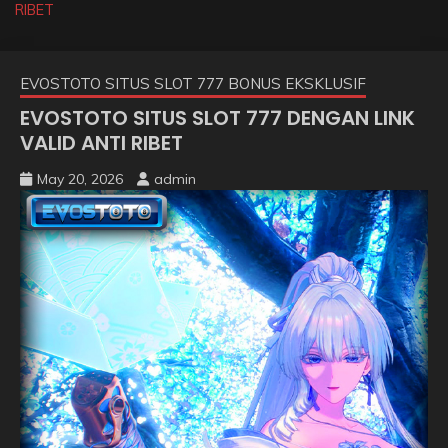
RIBET
EVOSTOTO SITUS SLOT 777 BONUS EKSKLUSIF
EVOSTOTO SITUS SLOT 777 DENGAN LINK
VALID ANTI RIBET
May 20, 2026
admin