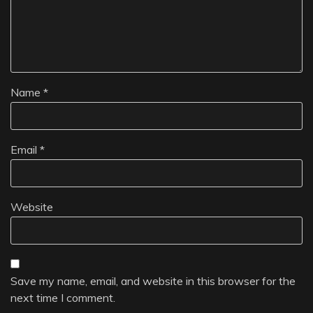
Name
*
Email
*
Website
Save my name, email, and website in this browser for the
next time I comment.