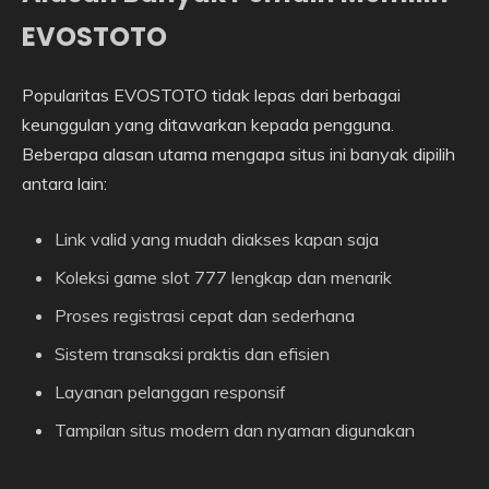
EVOSTOTO
Popularitas EVOSTOTO tidak lepas dari berbagai
keunggulan yang ditawarkan kepada pengguna.
Beberapa alasan utama mengapa situs ini banyak dipilih
antara lain:
Link valid yang mudah diakses kapan saja
Koleksi game slot 777 lengkap dan menarik
Proses registrasi cepat dan sederhana
Sistem transaksi praktis dan efisien
Layanan pelanggan responsif
Tampilan situs modern dan nyaman digunakan