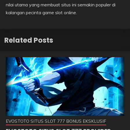
nilai utama yang membuat situs ini semakin populer di
kalangan pecinta game slot online.
Related Posts
EVOSTOTO SITUS SLOT 777 BONUS EKSKLUSIF