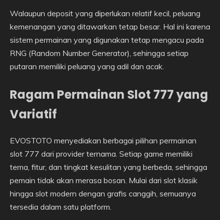
Walaupun deposit yang diperlukan relatif kecil, peluang
kemenangan yang ditawarkan tetap besar. Hal ini karena
sistem permainan yang digunakan tetap mengacu pada
RNG (Random Number Generator), sehingga setiap
putaran memiliki peluang yang adil dan acak.
Ragam Permainan Slot 777 yang
Variatif
EVOSTOTO menyediakan berbagai pilihan permainan
slot 777 dari provider ternama. Setiap game memiliki
tema, fitur, dan tingkat kesulitan yang berbeda, sehingga
pemain tidak akan merasa bosan. Mulai dari slot klasik
hingga slot modern dengan grafis canggih, semuanya
tersedia dalam satu platform.