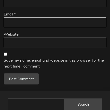
Email
*
Website
Save my name, email, and website in this browser for the
next time I comment.
Search