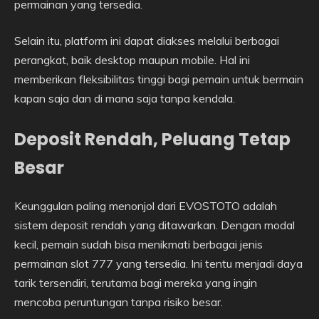
permainan yang tersedia.
Selain itu, platform ini dapat diakses melalui berbagai
perangkat, baik desktop maupun mobile. Hal ini
memberikan fleksibilitas tinggi bagi pemain untuk bermain
kapan saja dan di mana saja tanpa kendala.
Deposit Rendah, Peluang Tetap
Besar
Keunggulan paling menonjol dari EVOSTOTO adalah
sistem deposit rendah yang ditawarkan. Dengan modal
kecil, pemain sudah bisa menikmati berbagai jenis
permainan slot 777 yang tersedia. Ini tentu menjadi daya
tarik tersendiri, terutama bagi mereka yang ingin
mencoba peruntungan tanpa risiko besar.