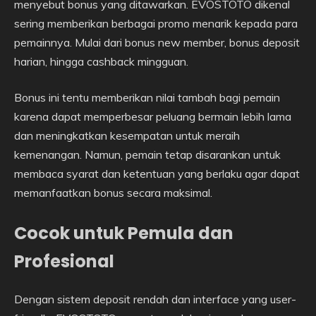
menyebut bonus yang ditawarkan. EVOSTOTO dikenal
sering memberikan berbagai promo menarik kepada para
pemainnya. Mulai dari bonus new member, bonus deposit
harian, hingga cashback mingguan.
Bonus ini tentu memberikan nilai tambah bagi pemain
karena dapat memperbesar peluang bermain lebih lama
dan meningkatkan kesempatan untuk meraih
kemenangan. Namun, pemain tetap disarankan untuk
membaca syarat dan ketentuan yang berlaku agar dapat
memanfaatkan bonus secara maksimal.
Cocok untuk Pemula dan
Profesional
Dengan sistem deposit rendah dan interface yang user-