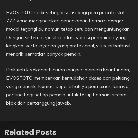
EVOSTOTO hadir sebagai solusi bagi para pecinta slot
777 yang menginginkan pengalaman bermain dengan
modal terjangkau namun tetap seru dan menguntungkan.
Dengan sistem deposit rendah, variasi permainan yang
lengkap, serta layanan yang profesional, situs ini berhasil
menarik perhatian banyak pemain.
Baik untuk sekadar hiburan maupun mencari keuntungan,
EVOSTOTO memberikan kemudahan akses dan peluang
yang menarik. Namun, seperti halnya permainan lainnya,
penting bagi setiap pemain untuk tetap bermain secara
bijak dan bertanggung jawab.
Related Posts