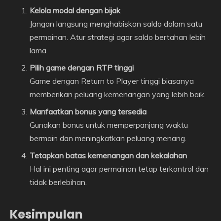
Kelola modal dengan bijak
Jangan langsung menghabiskan saldo dalam satu
permainan. Atur strategi agar saldo bertahan lebih
lama.
Pilih game dengan RTP tinggi
Game dengan Return to Player tinggi biasanya
memberikan peluang kemenangan yang lebih baik.
Manfaatkan bonus yang tersedia
Gunakan bonus untuk memperpanjang waktu
bermain dan meningkatkan peluang menang.
Tetapkan batas kemenangan dan kekalahan
Hal ini penting agar permainan tetap terkontrol dan
tidak berlebihan.
Kesimpulan