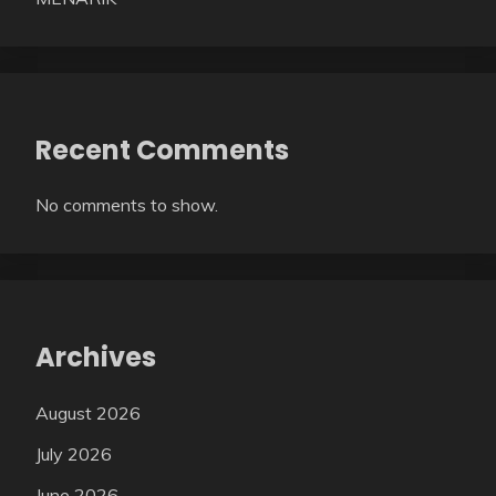
Recent Comments
No comments to show.
Archives
August 2026
July 2026
June 2026