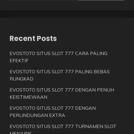
Recent Posts
EVOSTOTO SITUS SLOT 777 CARA PALING
EFEKTIF
EVOSTOTO SITUS SLOT 777 PALING BEBAS
RUNGKAD
EVOSTOTO SITUS SLOT 777 DENGAN PENUH
KEISTIMEWAAN
EVOSTOTO SITUS SLOT 777 DENGAN
PERLINDUNGAN EXTRA
EVOSTOTO SITUS SLOT 777 TURNAMEN SLOT
MENARIK