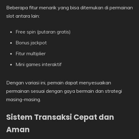
Beberapa fitur menarik yang bisa ditemukan di permainan
slot antara lain:
Free spin (putaran gratis)
Bonus jackpot
Fitur multiplier
Mini games interaktif
Dengan variasi ini, pemain dapat menyesuaikan
permainan sesuai dengan gaya bermain dan strategi
masing-masing.
Sistem Transaksi Cepat dan
Aman