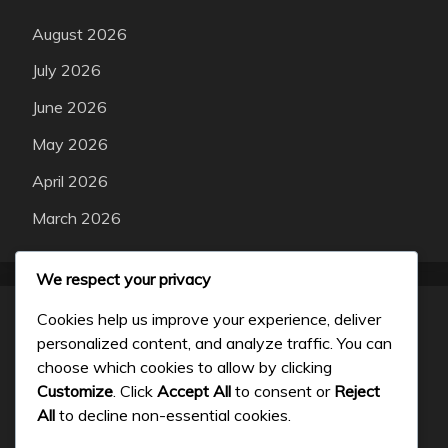
August 2026
July 2026
June 2026
May 2026
April 2026
March 2026
We respect your privacy
Cookies help us improve your experience, deliver
personalized content, and analyze traffic. You can
Categories
choose which cookies to allow by clicking
Customize
. Click
Accept All
to consent or
Reject
EVOSTOTO SITUS SLOT 777 BONUS EKSKLUSIF
All
to decline non-essential cookies.