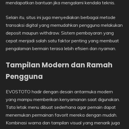
mendapatkan bantuan jika mengalami kendala teknis.
Selain itu, situs ini juga menyediakan berbagai metode
transaksi digital yang memudahkan pengguna melakukan
deposit maupun withdraw. Sistem pembayaran yang
cepat menjadi salah satu faktor penting yang membuat
pengalaman bermain terasa lebih efisien dan nyaman.
Tampilan Modern dan Ramah
Pengguna
EVOSTOTO hadir dengan desain antarmuka modern
yang mampu memberikan kenyamanan saat digunakan.
Tata letak menu dibuat sederhana agar pemain dapat
menemukan permainan favorit mereka dengan mudah.
Kombinasi warna dan tampilan visual yang menarik juga