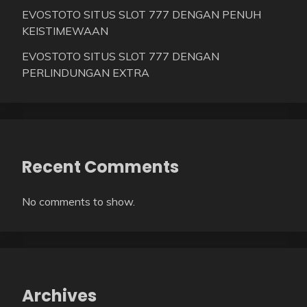
EVOSTOTO SITUS SLOT 777 DENGAN PENUH
KEISTIMEWAAN
EVOSTOTO SITUS SLOT 777 DENGAN
PERLINDUNGAN EXTRA
Recent Comments
No comments to show.
Archives