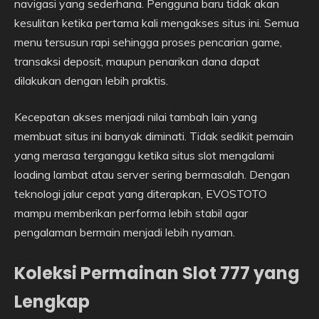
navigasi yang sederhana. Pengguna baru tidak akan
kesulitan ketika pertama kali mengakses situs ini. Semua
menu tersusun rapi sehingga proses pencarian game,
transaksi deposit, maupun penarikan dana dapat
dilakukan dengan lebih praktis.
Kecepatan akses menjadi nilai tambah lain yang
membuat situs ini banyak diminati. Tidak sedikit pemain
yang merasa terganggu ketika situs slot mengalami
loading lambat atau server sering bermasalah. Dengan
teknologi jalur cepat yang diterapkan, EVOSTOTO
mampu memberikan performa lebih stabil agar
pengalaman bermain menjadi lebih nyaman.
Koleksi Permainan Slot 777 yang
Lengkap