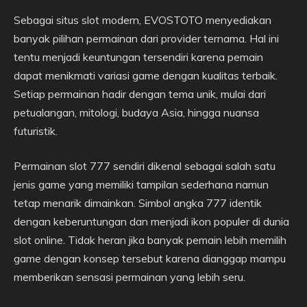
Sebagai situs slot modern, EVOSTOTO menyediakan
banyak pilihan permainan dari provider ternama. Hal ini
tentu menjadi keuntungan tersendiri karena pemain
dapat menikmati variasi game dengan kualitas terbaik.
Setiap permainan hadir dengan tema unik, mulai dari
petualangan, mitologi, budaya Asia, hingga nuansa
futuristik.
Permainan slot 777 sendiri dikenal sebagai salah satu
jenis game yang memiliki tampilan sederhana namun
tetap menarik dimainkan. Simbol angka 777 identik
dengan keberuntungan dan menjadi ikon populer di dunia
slot online. Tidak heran jika banyak pemain lebih memilih
game dengan konsep tersebut karena dianggap mampu
memberikan sensasi permainan yang lebih seru.