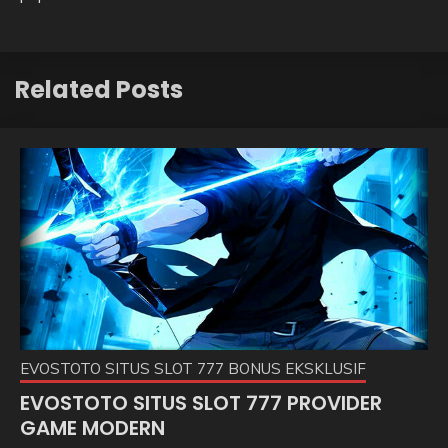
Related Posts
EVOSTOTO SITUS SLOT 777 BONUS EKSKLUSIF
EVOSTOTO SITUS SLOT 777 PROVIDER
GAME MODERN