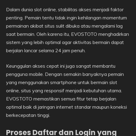
Dalam dunia slot online, stabilitas akses menjadi faktor
penting. Pemain tentu tidak ingin kehilangan momentum
permainan akibat situs sulit dibuka atau mengalami lag
saat bermain. Oleh karena itu, EVOSTOTO menghadirkan
sistem yang lebih optimal agar aktivitas bermain dapat
berjalan lancar selama 24 jam penuh.
Keunggulan akses cepat ini juga sangat membantu
pengguna mobile. Dengan semakin banyaknya pemain
yang menggunakan smartphone untuk bermain slot
online, situs yang responsif menjadi kebutuhan utama.
EVOSTOTO memastikan semua fitur tetap berjalan
optimal baik di jaringan internet standar maupun koneksi
berkecepatan tinggi.
Proses Daftar dan Login yang